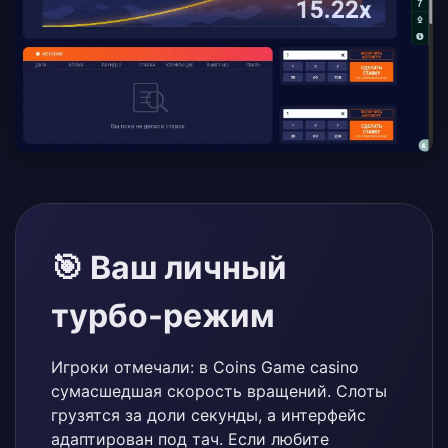
🎯 Ваш личный
турбо-режим
Игроки отмечали: в Coins Game casino
сумасшедшая скорость вращений. Слоты
грузятся за доли секунды, а интерфейс
адаптирован под тач. Если любите