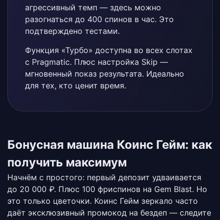
агрессивный темп — здесь можно
разогнаться до 400 спинов в час. Это
подтверждено тестами.
Функция «Турбо» доступна во всех слотах
с Pragmatic. Плюс настройка Skip —
мгновенный показ результата. Идеально
для тех, кто ценит время.
Бонусная машина Коинс Гейм: как
получить максимум
Начнём с простого: первый депозит удваивается
до 20 000 ₽. Плюс 100 фриспинов на Gem Blast. Но
это только цветочки. Коинс Гейм зеркало часто
даёт эксклюзивный промокод на бездеп — следите