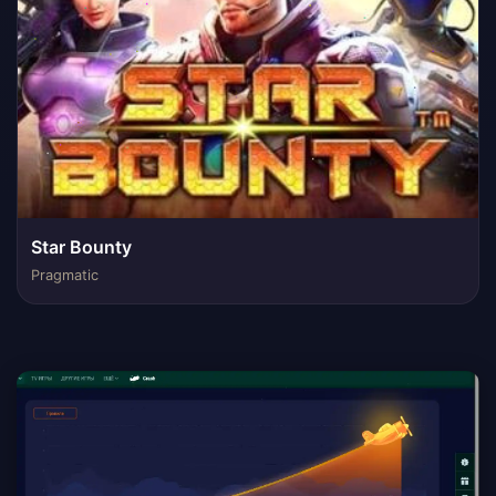
Star Bounty
Pragmatic