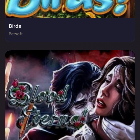
Birds
Betsoft