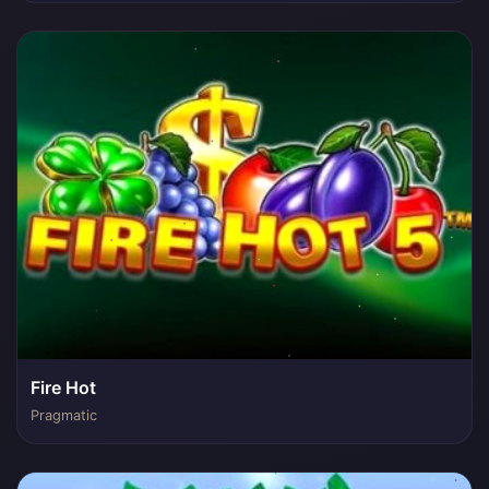
Fire Hot
Pragmatic