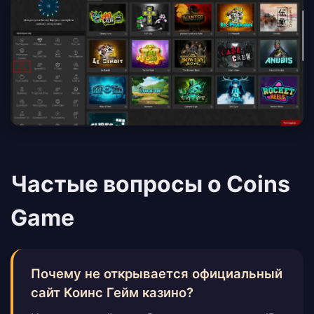
Частые вопросы о Coins
Game
Почему не открывается официальный
сайт Коинс Гейм казино?