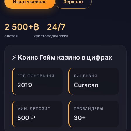
Играть сейчас
Зеркало
2 500+
₿
24/7
слотов
крипто
поддержка
⚡ Коинс Гейм казино в цифрах
ГОД ОСНОВАНИЯ
ЛИЦЕНЗИЯ
2019
Curacao
МИН. ДЕПОЗИТ
ПРОВАЙДЕРЫ
500 ₽
30+