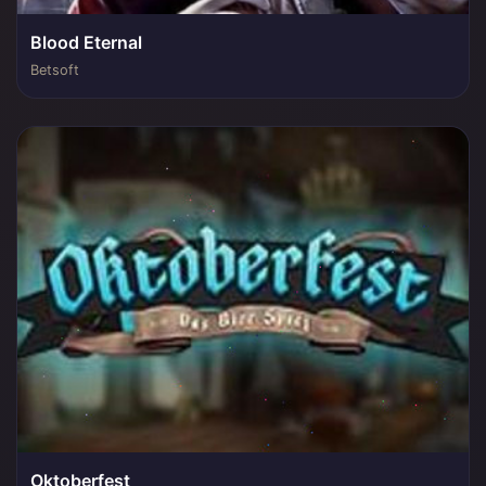
Blood Eternal
Betsoft
Oktoberfest